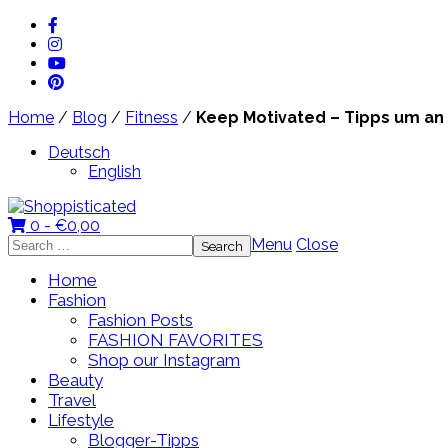
Home
/
Blog
/
Fitness
/
Keep Motivated – Tipps um an
Deutsch
English
0 -
€
0,00
Search
Menu
Close
for:
Home
Fashion
Fashion Posts
FASHION FAVORITES
Shop our Instagram
Beauty
Travel
Lifestyle
Blogger-Tipps