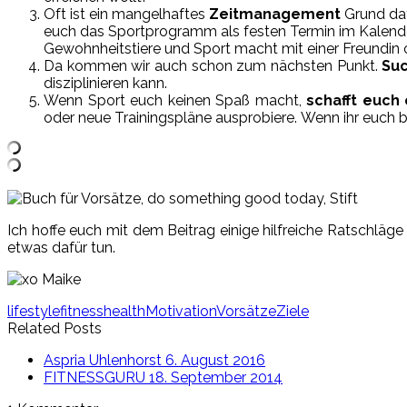
Oft ist ein mangelhaftes
Zeitmanagement
Grund daf
euch das Sportprogramm als festen Termin im Kalender
Gewohnheitstiere und Sport macht mit einer Freundin
Da kommen wir auch schon zum nächsten Punkt.
Suc
disziplinieren kann.
Wenn Sport euch keinen Spaß macht,
schafft euch
oder neue Trainingspläne ausprobiere. Wenn ihr euch be
Ich hoffe euch mit dem Beitrag einige hilfreiche Ratschlä
etwas dafür tun.
lifestyle
fitness
health
Motivation
Vorsätze
Ziele
Related Posts
Aspria Uhlenhorst
6. August 2016
FITNESSGURU
18. September 2014