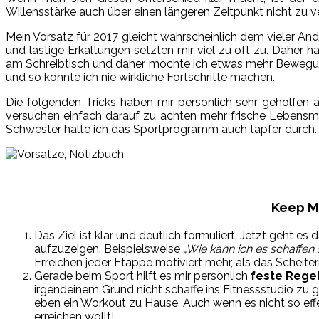
Willensstärke auch über einen längeren Zeitpunkt nicht zu ve
Mein Vorsatz für 2017 gleicht wahrscheinlich dem vieler An
und lästige Erkältungen setzten mir viel zu oft zu. Daher
am Schreibtisch und daher möchte ich etwas mehr Bewegung 
und so konnte ich nie wirkliche Fortschritte machen.
Die folgenden Tricks haben mir persönlich sehr geholfe
versuchen einfach darauf zu achten mehr frische Lebensmi
Schwester halte ich das Sportprogramm auch tapfer durch. 
Keep M
Das Ziel ist klar und deutlich formuliert. Jetzt geht e
aufzuzeigen. Beispielsweise
„Wie kann ich es schaffen
Erreichen jeder Etappe motiviert mehr, als das Scheite
Gerade beim Sport hilft es mir persönlich
feste Rege
irgendeinem Grund nicht schaffe ins Fitnessstudio zu 
eben ein Workout zu Hause. Auch wenn es nicht so effekt
erreichen wollt!