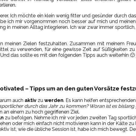
rlieren.
derer. Ich möchte ein klein wenig fitter und gesünder durch d
 habe ich mir vorgenommen noch besser auf mich und meinen Kö
in meinen Alltag integrieren. Ich war zwar immer sportlich
n an meinen Zielen festzuhalten. Zusammen mit meinem F
ttel zu verwenden, für eine gewisse Zeit auf Süßigkeiten z
Und das sollte es mit den folgenden Tipps auch weiterhin 🙂
otivated – Tipps um an den guten Vorsätze festz
s darum auch
aktiv
zu
werden
. Es kann helfen entsprechende
 sportlicher durch das Jahr zu kommen? Woran ist es bislang 
rn an einem zu hoch gegriffenen Ziel.
ln
zu befolgen. Nehme ich mir vor jeden zweiten Tag sportlich
gehen oder mich einfach nicht motivieren kann in der Kälte z
iv ist, wie die übliche Session ist, habe ich mich bewegt. De