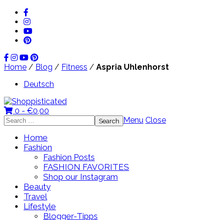
Home
/
Blog
/
Fitness
/
Aspria Uhlenhorst
Deutsch
0 -
€
0,00
Search
Menu
Close
for:
Home
Fashion
Fashion Posts
FASHION FAVORITES
Shop our Instagram
Beauty
Travel
Lifestyle
Blogger-Tipps