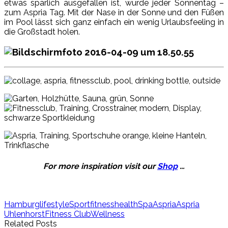
etwas spärlich ausgefallen ist, wurde jeder Sonnentag –
zum Aspria Tag. Mit der Nase in der Sonne und den Füßen
im Pool lässt sich ganz einfach ein wenig Urlaubsfeeling in
die Großstadt holen.
For more inspiration visit our
Shop
…
Hamburg
lifestyle
Sport
fitness
health
Spa
Aspria
Aspria
Uhlenhorst
Fitness Club
Wellness
Related Posts