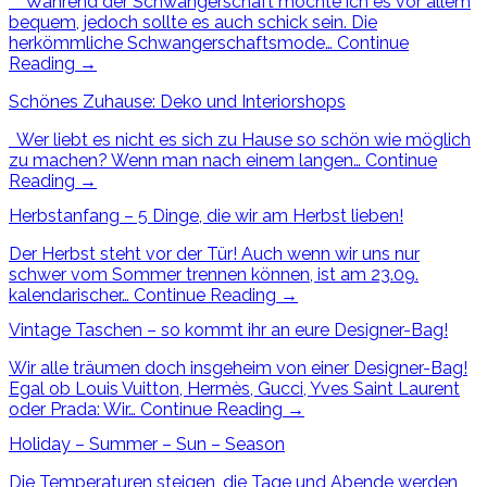
Während der Schwangerschaft mochte ich es vor allem
bequem, jedoch sollte es auch schick sein. Die
herkömmliche Schwangerschaftsmode…
Continue
Reading
→
Schönes Zuhause: Deko und Interiorshops
Wer liebt es nicht es sich zu Hause so schön wie möglich
zu machen? Wenn man nach einem langen…
Continue
Reading
→
Herbstanfang – 5 Dinge, die wir am Herbst lieben!
Der Herbst steht vor der Tür! Auch wenn wir uns nur
schwer vom Sommer trennen können, ist am 23.09.
kalendarischer…
Continue Reading
→
Vintage Taschen – so kommt ihr an eure Designer-Bag!
Wir alle träumen doch insgeheim von einer Designer-Bag!
Egal ob Louis Vuitton, Hermès, Gucci, Yves Saint Laurent
oder Prada: Wir…
Continue Reading
→
Holiday – Summer – Sun – Season
Die Temperaturen steigen, die Tage und Abende werden