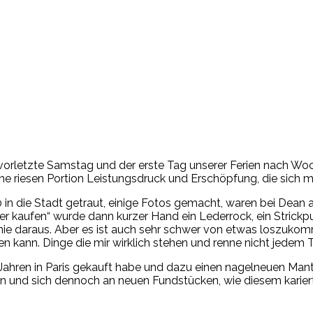
r vorletzte Samstag und der erste Tag unserer Ferien nach Wo
ne riesen Portion Leistungsdruck und Erschöpfung, die sich 
in die Stadt getraut, einige Fotos gemacht, waren bei Dean a
r kaufen“ wurde dann kurzer Hand ein Lederrock, ein Strickp
nie daraus. Aber es ist auch sehr schwer von etwas loszuko
gen kann. Dinge die mir wirklich stehen und renne nicht jede
hs Jahren in Paris gekauft habe und dazu einen nagelneuen Man
n und sich dennoch an neuen Fundstücken, wie diesem kariert