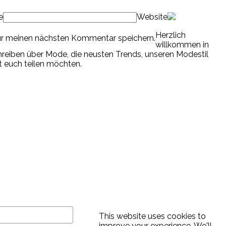
e
Website
Herzlich
ür meinen nächsten Kommentar speichern.
willkommen in
chreiben über Mode, die neusten Trends, unseren Modestil
it euch teilen möchten.
This website uses cookies to
improve your experience. We'll