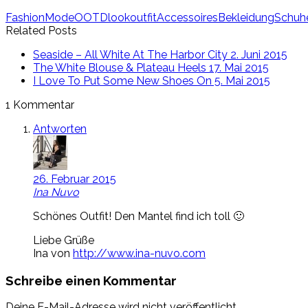
Fashion
Mode
OOTD
look
outfit
Accessoires
Bekleidung
Schuh
Related Posts
Seaside – All White At The Harbor City
2. Juni 2015
The White Blouse & Plateau Heels
17. Mai 2015
I Love To Put Some New Shoes On
5. Mai 2015
1 Kommentar
Antworten
26. Februar 2015
Ina Nuvo
Schönes Outfit! Den Mantel find ich toll 🙂
Liebe Grüße
Ina von
http://www.ina-nuvo.com
Schreibe einen Kommentar
Deine E-Mail-Adresse wird nicht veröffentlicht.