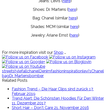
Jeans: Levi’s (
here
)
Shoes: Dr. Martens (
here
)
Bag: Chanel (similar
here
)
Shades: MCM (similar
here
)
Jewelry: Ariane Ernst (
here
)
For more inspiration visit our
Shop
…
streetstyle
fall
chanel
Denim
fashioninspiration
levi's
Chanel
bag
Dr. Martens
bomber
Related Posts
Fashion Trend – Die Haar Clips sind zurück
17.
Februar 2019
Trend Alert: Die Schönsten Hoodies Für Den Winter
11. Dezember 2017
Short Hair – Don't Care
21. November 2016