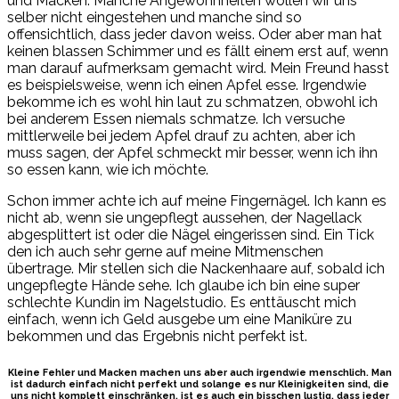
und Macken. Manche Angewohnheiten wollen wir uns
selber nicht eingestehen und manche sind so
offensichtlich, dass jeder davon weiss. Oder aber man hat
keinen blassen Schimmer und es fällt einem erst auf, wenn
man darauf aufmerksam gemacht wird. Mein Freund hasst
es beispielsweise, wenn ich einen Apfel esse. Irgendwie
bekomme ich es wohl hin laut zu schmatzen, obwohl ich
bei anderem Essen niemals schmatze. Ich versuche
mittlerweile bei jedem Apfel drauf zu achten, aber ich
muss sagen, der Apfel schmeckt mir besser, wenn ich ihn
so essen kann, wie ich möchte.
Schon immer achte ich auf meine Fingernägel. Ich kann es
nicht ab, wenn sie ungepflegt aussehen, der Nagellack
abgesplittert ist oder die Nägel eingerissen sind. Ein Tick
den ich auch sehr gerne auf meine Mitmenschen
übertrage. Mir stellen sich die Nackenhaare auf, sobald ich
ungepflegte Hände sehe. Ich glaube ich bin eine super
schlechte Kundin im Nagelstudio. Es enttäuscht mich
einfach, wenn ich Geld ausgebe um eine Maniküre zu
bekommen und das Ergebnis nicht perfekt ist.
Kleine Fehler und Macken machen uns aber auch irgendwie menschlich. Man
ist dadurch einfach nicht perfekt und solange es nur Kleinigkeiten sind, die
uns nicht komplett einschränken, ist es auch ein bisschen lustig, dass jeder