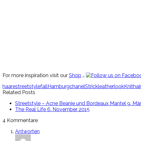
For more inspiration visit our
Shop
…
haare
streetstyle
fall
Hamburg
chanel
Strick
leather
look
Knit
hai
Related Posts
Streetstyle – Acne Beanie und Bordeaux Mantel
9. Mä
The Real Life
6. November 2015
4 Kommentare
Antworten