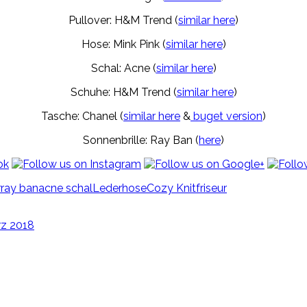
Pullover: H&M Trend (
similar here
)
Hose: Mink Pink (
similar here
)
Schal: Acne (
similar here
)
Schuhe: H&M Trend (
similar here
)
Tasche: Chanel (
similar here
&
buget version
)
Sonnenbrille: Ray Ban (
here
)
r
ray ban
acne schal
Lederhose
Cozy Knit
friseur
rz 2018