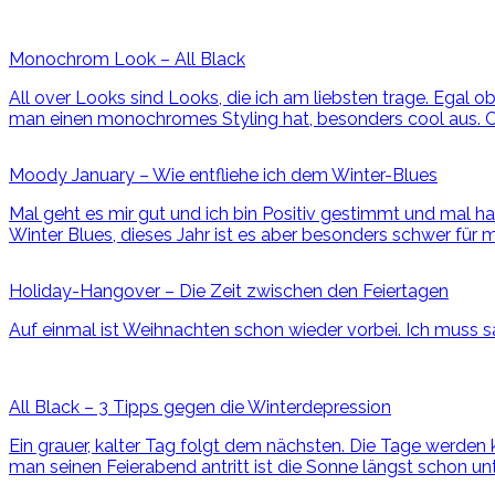
Monochrom Look – All Black
All over Looks sind Looks, die ich am liebsten trage. Egal o
man einen monochromes Styling hat, besonders cool aus.
C
Moody January – Wie entfliehe ich dem Winter-Blues
Mal geht es mir gut und ich bin Positiv gestimmt und mal ha
Winter Blues, dieses Jahr ist es aber besonders schwer für 
Holiday-Hangover – Die Zeit zwischen den Feiertagen
Auf einmal ist Weihnachten schon wieder vorbei. Ich muss sa
All Black – 3 Tipps gegen die Winterdepression
Ein grauer, kalter Tag folgt dem nächsten. Die Tage werden
man seinen Feierabend antritt ist die Sonne längst schon 