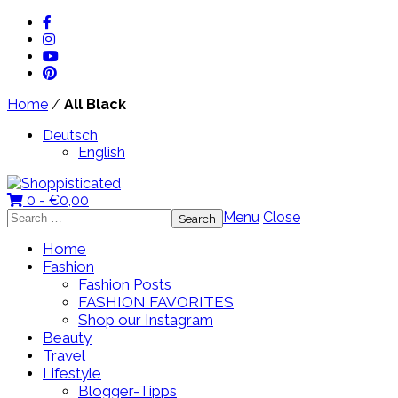
Home
/
All Black
Deutsch
English
0 -
€
0,00
Search
Menu
Close
for:
Home
Fashion
Fashion Posts
FASHION FAVORITES
Shop our Instagram
Beauty
Travel
Lifestyle
Blogger-Tipps