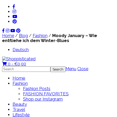
Home
/
Blog
/
Fashion
/
Moody January – Wie
entfliehe ich dem Winter-Blues
Deutsch
0 -
€
0,00
Search
Menu
Close
for:
Home
Fashion
Fashion Posts
FASHION FAVORITES
Shop our Instagram
Beauty
Travel
Lifestyle