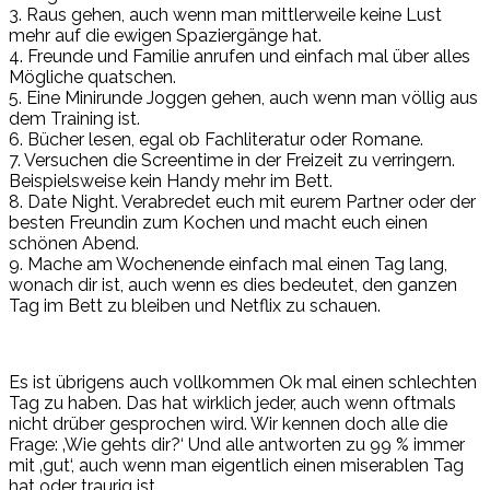
3. Raus gehen, auch wenn man mittlerweile keine Lust
mehr auf die ewigen Spaziergänge hat.
4. Freunde und Familie anrufen und einfach mal über alles
Mögliche
quatschen.
5. Eine Minirunde Joggen
gehen, auch wenn man völlig aus
dem
Training
ist.
6. Bücher lesen, egal ob Fachliteratur oder Romane.
7. Versuchen die Screentime in der Freizeit zu verringern.
Beispielsweise kein Handy mehr im Bett.
8. Date
Night
. Verabredet euch mit eurem Partner oder der
besten Freundin zum Kochen und macht euch einen
schönen Abend.
9. Mache am Wochenende einfach mal einen Tag
lang,
wonach
dir ist, auch wenn es dies
bedeutet, den
ganzen
Tag im Bett zu bleiben und Netflix zu schauen.
Es ist übrigens auch vollkommen Ok mal einen schlechten
Tag zu haben. Das hat wirklich jeder, auch wenn oftmals
nicht drüber gesprochen wird. Wir kennen doch alle die
Frage: ‚Wie gehts dir?‘
Und
alle antworten zu
99 %
immer
mit
‚gut‘, auch
wenn man eigentlich einen miserablen Tag
hat oder
traurig
ist.