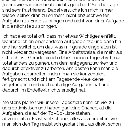
‚Irgendwie habe ich heute nichts geschafft.‘ Solche Tage
sind sehr frustrierend. Dabei versuche ich mich immer
wieder selber dran zu erinnern, nicht abzuschweifen,
Aufgaben
zu Ende
zu bringen und nicht von einer Aufgabe
in die n
ächste
zu springen.
Ich habe es total oft, dass mir etwas
Wichtiges
einfällt,
während
ich an einer anderen Aufgabe sitze und dann hin
und her switche, um
das, was
mir gerade eingefallen
ist,
nicht
wieder zu vergessen. Eine
Arbeitsweise, die
mehr als
schlecht ist. Gerade bin ich
dabei, meinen
Tagesrhythmus
total anders zu planen, um dem
entgegenzuwirken
und
dadurch effektiver zu arbeiten. Am besten kann man die
Aufgaben
abarbeiten
, indem
man sie
konzentriert
fertigmacht
und nicht am Tagesende viele kleine
angefangene und noch unfertige Aufgaben hat und
dadurch im Endeffekt nichts erledigt hat.
Meistens planen wir unsere Tagesziele nämlich viel zu
überoptimistisch
und haben gar keine
Chance, all
die
Aufgaben, die
auf der
To
–
Do-
Liste
stehen,
ab
zu
arbeiten.
Es
ist viel schöner, alles abzuarbeiten, weil
man sich den Tag realistisch geplant hat, als direkt schon