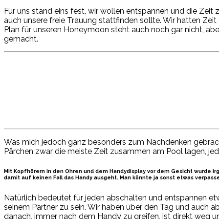
Für uns stand eins fest, wir wollen entspannen und die Zeit
auch unsere freie Trauung stattfinden sollte. Wir hatten Ze
Plan für unseren Honeymoon steht auch noch gar nicht, aber
gemacht.
Was mich jedoch ganz besonders zum Nachdenken gebracht ha
Pärchen zwar die meiste Zeit zusammen am Pool lagen, jedo
Mit Kopfhörern in den Ohren und dem Handydisplay vor dem Gesicht wurde ir
damit auf keinen Fall das Handy ausgeht. Man könnte ja sonst etwas verpass
Natürlich bedeutet für jeden abschalten und entspannen et
seinem Partner zu sein. Wir haben über den Tag und auch ab
danach, immer nach dem Handy zu greifen, ist direkt weg und