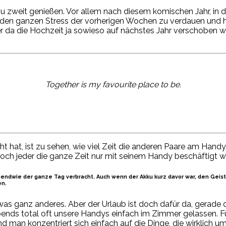
 zu zweit genießen. Vor allem nach diesem komischen Jahr, in 
it den ganzen Stress der vorherigen Wochen zu verdauen und h
 da die Hochzeit ja sowieso auf nächstes Jahr verschoben wu
Together is my favourite place to be.
t, ist zu sehen, wie viel Zeit die anderen Paare am Handy v
ch jeder die ganze Zeit nur mit seinem Handy beschäftigt wa
gendwie der ganze Tag verbracht. Auch wenn der Akku kurz davor war, den Ge
en.
was ganz anderes. Aber der Urlaub ist doch dafür da, gerad
ends total oft unsere Handys einfach im Zimmer gelassen. Fü
 man konzentriert sich einfach auf die Dinge, die wirklich u