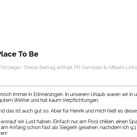
Place To Be
*Anzeige/ Dieser Beitrag enthält PR-Samples & Affiliate Link
noch immer in Erinnerungen. In unserem Urlaub waren wir in 
 gutem Wetter und hat kaum Verpflichtungen.
 und das ist auch gut so. Aber für Henrik und mich hieß es die
orauf wir Lust haben. Einfach nur am Pool chillen, einen Sp
m Anfang schon fast als Siegerin gesehen, nachdem ich 9:1 
ren!