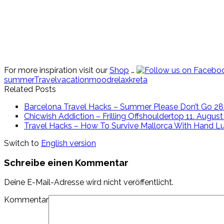
Minimoon
For more inspiration visit our
Shop
…
summer
Travel
vacation
mood
relax
kreta
Related Posts
Barcelona Travel Hacks – Summer Please Don’t Go
28
Chicwish Addiction – Frilling Offshouldertop
11. August
Travel Hacks – How To Survive Mallorca With Hand 
Switch to
English version
Schreibe einen Kommentar
Deine E-Mail-Adresse wird nicht veröffentlicht.
Kommentar