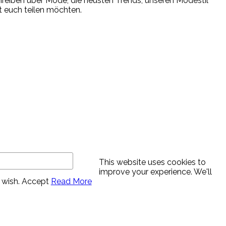
chreiben über Mode, die neusten Trends, unseren Modestil
it euch teilen möchten.
This website uses cookies to
improve your experience. We'll
 wish.
Accept
Read More