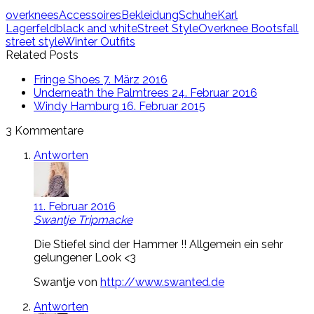
overknees
Accessoires
Bekleidung
Schuhe
Karl
Lagerfeld
black and white
Street Style
Overknee Boots
fall
street style
Winter Outfits
Related Posts
Fringe Shoes
7. März 2016
Underneath the Palmtrees
24. Februar 2016
Windy Hamburg
16. Februar 2015
3 Kommentare
Antworten
11. Februar 2016
Swantje Tripmacke
Die Stiefel sind der Hammer !! Allgemein ein sehr
gelungener Look <3
Swantje von
http://www.swanted.de
Antworten