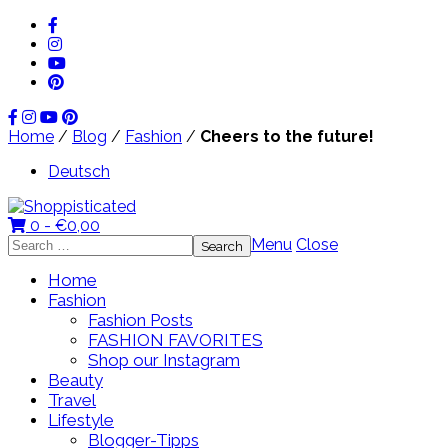
Home
/
Blog
/
Fashion
/
Cheers to the future!
Deutsch
0 -
€
0,00
Search
Menu
Close
for:
Home
Fashion
Fashion Posts
FASHION FAVORITES
Shop our Instagram
Beauty
Travel
Lifestyle
Blogger-Tipps