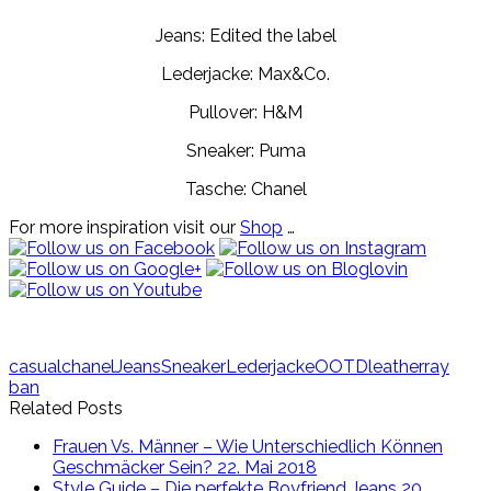
Jeans: Edited the label
Lederjacke: Max&Co.
Pullover: H&M
Sneaker: Puma
Tasche: Chanel
For more inspiration visit our
Shop
…
casual
chanel
Jeans
Sneaker
Lederjacke
OOTD
leather
ray
ban
Related Posts
Frauen Vs. Männer – Wie Unterschiedlich Können
Geschmäcker Sein?
22. Mai 2018
Style Guide – Die perfekte Boyfriend Jeans
20.