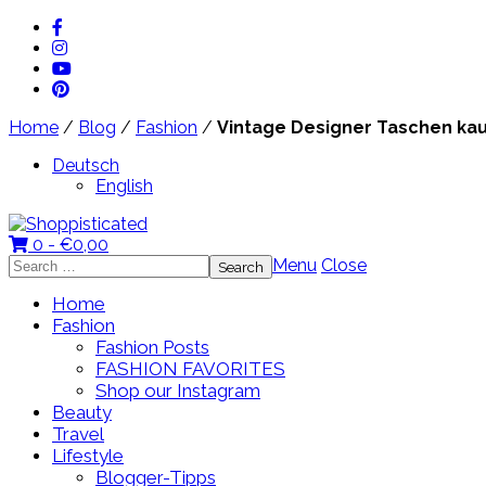
Home
/
Blog
/
Fashion
/
Vintage Designer Taschen kauf
Deutsch
English
0 -
€
0,00
Search
Menu
Close
for:
Home
Fashion
Fashion Posts
FASHION FAVORITES
Shop our Instagram
Beauty
Travel
Lifestyle
Blogger-Tipps