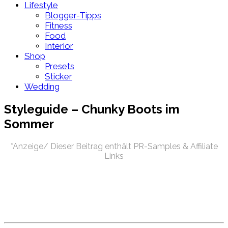
Lifestyle
Blogger-Tipps
Fitness
Food
Interior
Shop
Presets
Sticker
Wedding
Styleguide – Chunky Boots im
Sommer
*Anzeige/ Dieser Beitrag enthält PR-Samples & Affiliate
Links