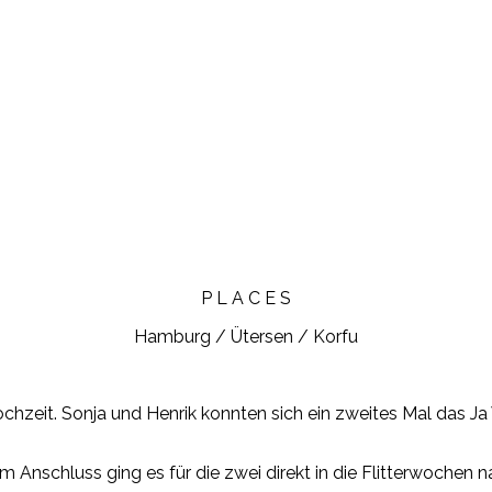
P L A C E S
Hamburg / Ütersen / Korfu
hzeit. Sonja und Henrik konnten sich ein zweites Mal das J
 Anschluss ging es für die zwei direkt in die Flitterwochen 