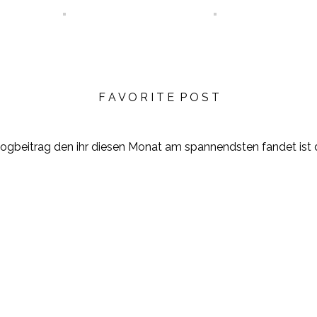
F A V O R I T E P O S T
 Blogbeitrag den ihr diesen Monat am spannendsten fandet ist