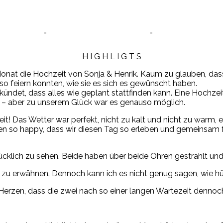
H I G H L I G T S
m Monat die Hochzeit von Sonja & Henrik. Kaum zu glauben, das
o feiern konnten, wie sie es sich es gewünscht haben.
rkündet, dass alles wie geplant stattfinden kann. Eine Hoch
en – aber zu unserem Glück war es genauso möglich.
t! Das Wetter war perfekt, nicht zu kalt und nicht zu warm, e
n so happy, dass wir diesen Tag so erleben und gemeinsam f
lücklich zu sehen. Beide haben über beide Ohren gestrahlt un
 zu erwähnen. Dennoch kann ich es nicht genug sagen, wie h
n Herzen, dass die zwei nach so einer langen Wartezeit den