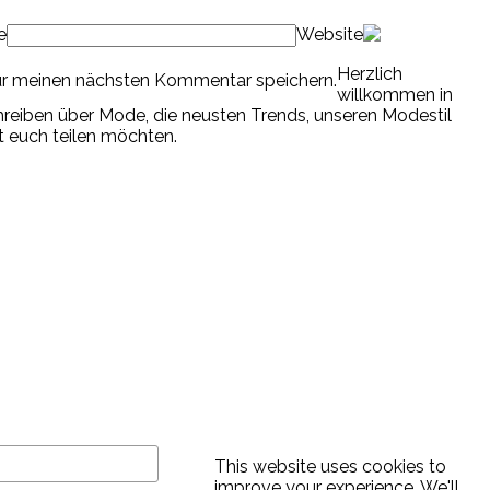
e
Website
Herzlich
ür meinen nächsten Kommentar speichern.
willkommen in
chreiben über Mode, die neusten Trends, unseren Modestil
it euch teilen möchten.
This website uses cookies to
improve your experience. We'll