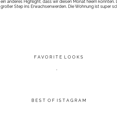
n anderes Highlight, dass wir diesen Monat feiern konnten.
er großer Step ins Erwachsenwerden. Die Wohnung ist super sc
F A V O R I T E L O O K S
B E S T O F I S T A G R A M