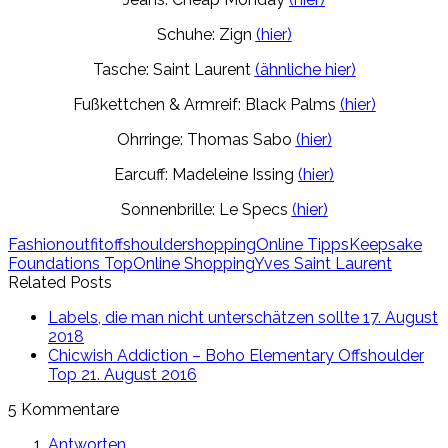
Schuhe: Zign
(hier)
Tasche: Saint Laurent
(ähnliche hier)
Fußkettchen & Armreif: Black Palms
(hier)
Ohrringe: Thomas Sabo
(hier)
Earcuff: Madeleine Issing
(hier)
Sonnenbrille: Le Specs
(hier)
Fashion
outfit
offshoulder
shopping
Online Tipps
Keepsake
Foundations Top
Online Shopping
Yves Saint Laurent
Related Posts
Labels, die man nicht unterschätzen sollte
17. August
2018
Chicwish Addiction – Boho Elementary Offshoulder
Top
21. August 2016
5 Kommentare
Antworten