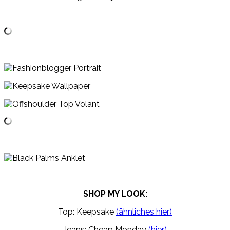
SHOP MY LOOK:
Top: Keepsake
(ähnliches hier)
Jeans: Cheap Monday
(hier)