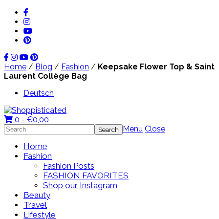
Home
/
Blog
/
Fashion
/
Keepsake Flower Top & Saint
Laurent Collège Bag
Deutsch
0 -
€
0,00
Search
Menu
Close
for:
Home
Fashion
Fashion Posts
FASHION FAVORITES
Shop our Instagram
Beauty
Travel
Lifestyle