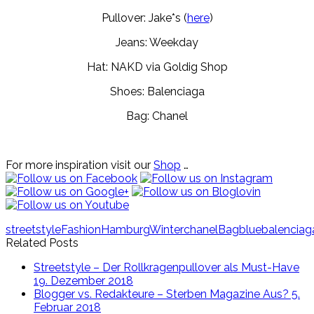
Pullover: Jake*s (
here
)
Jeans: Weekday
Hat: NAKD via Goldig Shop
Shoes: Balenciaga
Bag: Chanel
For more inspiration visit our
Shop
…
streetstyle
Fashion
Hamburg
Winter
chanel
Bag
blue
balenciag
Related Posts
Streetstyle – Der Rollkragenpullover als Must-Have
19. Dezember 2018
Blogger vs. Redakteure – Sterben Magazine Aus?
5.
Februar 2018