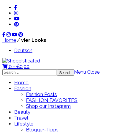
Home
/
vier Looks
Deutsch
0 -
€
0,00
Search
Menu
Close
for:
Home
Fashion
Fashion Posts
FASHION FAVORITES
Shop our Instagram
Beauty
Travel
Lifestyle
Blogger-Tipps