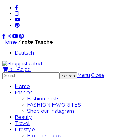
Home
/
rote Tasche
Deutsch
0 -
€
0,00
Search
Menu
Close
for:
Home
Fashion
Fashion Posts
FASHION FAVORITES
Shop our Instagram
Beauty
Travel
Lifestyle
Blogger-Tipps