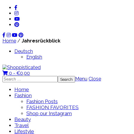
Home
/
Jahresrückblick
Deutsch
English
0 -
€
0,00
Search
Menu
Close
for:
Home
Fashion
Fashion Posts
FASHION FAVORITES
Shop our Instagram
Beauty
Travel
Lifestyle