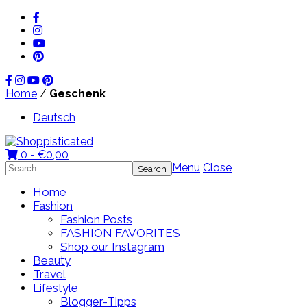
Home
/
Geschenk
Deutsch
0 -
€
0,00
Search
Menu
Close
for:
Home
Fashion
Fashion Posts
FASHION FAVORITES
Shop our Instagram
Beauty
Travel
Lifestyle
Blogger-Tipps