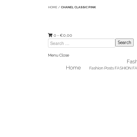
HOME
/
CHANEL CLASSIC PINK
0 -
€
0,00
Search
for:
Menu
Close
Fas
Home
Fashion Posts
FASHION F