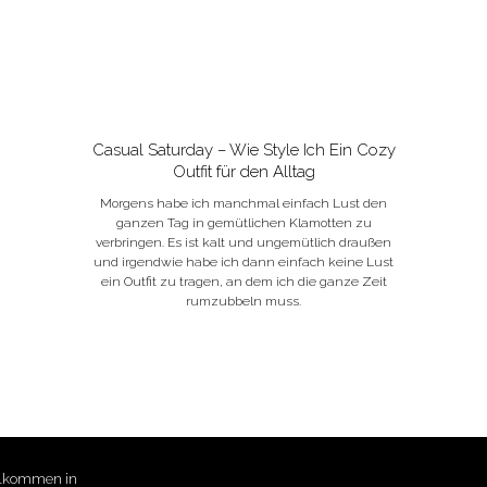
Casual Saturday – Wie Style Ich Ein Cozy
Outfit für den Alltag
Morgens habe ich manchmal einfach Lust den
ganzen Tag in gemütlichen Klamotten zu
verbringen. Es ist kalt und ungemütlich draußen
und irgendwie habe ich dann einfach keine Lust
ein Outfit zu tragen, an dem ich die ganze Zeit
rumzubbeln muss.
llkommen in